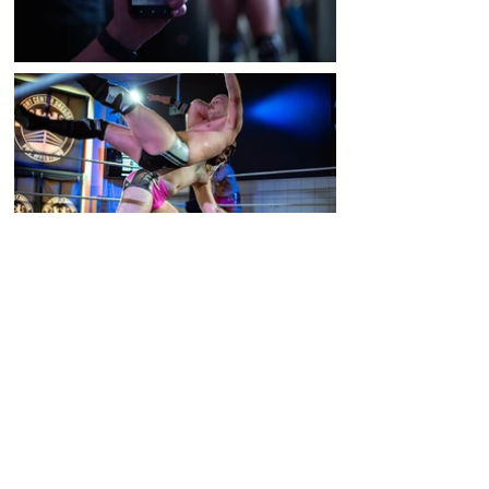
Bilder by
@skyhighrollins